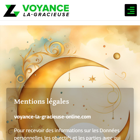
Aller
M
Nos Solutions De Voyance
au
contenu
Mentions légales
voyance-la-gracieuse-online.com
Pour recevoir des informations sur les Données
personnelles, les objectifs et les parties avec qui